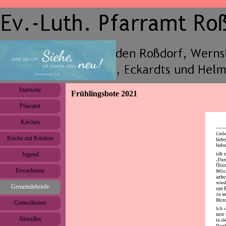
Direkt zum Seiteninhalt
Menü überspringen
Startseite
Frühlingsbote 2021
Pfarramt
▼
Kirchen
▼
Kirche mit Kindern
▼
Jugend
▼
Erwachsene
▼
Gemeindebriefe
▼
Gottesdienste
Aktuelles
▼